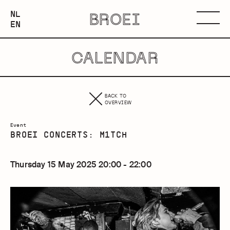
NEDERLANDS
NL
BROEI
ENGLISH
Menu
EN
CALENDAR
BACK TO
OVERVIEW
Event
BROEI CONCERTS: M1TCH
Thursday 15 May 2025 20:00 - 22:00