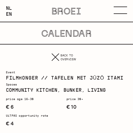
NEDERLANDS
NL
BROEI
ENGLISH
Menu
EN
CALENDAR
BACK TO
OVERVIEW
Event
FILMHONGER // TAFELEN MET JŪZŌ ITAMI
Spaces
COMMUNITY KITCHEN, BUNKER, LIVING
price age 16-30
price 30+
€ 6
€ 10
UiTPAS opportunity rate
€ 4