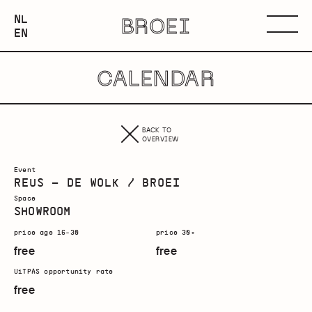
NEDERLANDS
NL
BROEI
ENGLISH
Menu
EN
CALENDAR
BACK TO
OVERVIEW
Event
REUS – DE WOLK / BROEI
Space
SHOWROOM
price age 16-30
price 30+
free
free
UiTPAS opportunity rate
free