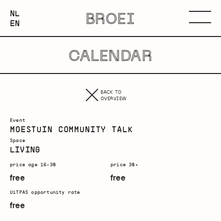
NEDERLANDS
NL
BROEI
ENGLISH
Menu
EN
CALENDAR
BACK TO
OVERVIEW
Event
MOESTUIN COMMUNITY TALK
Space
LIVING
price age 16-30
price 30+
free
free
UiTPAS opportunity rate
free