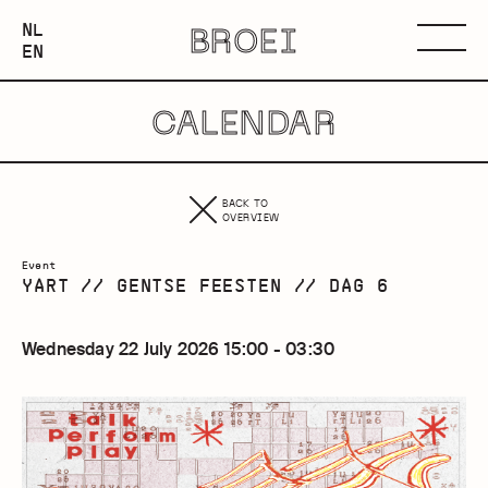
NEDERLANDS
NL
BROEI
ENGLISH
Menu
EN
CALENDAR
BACK TO
OVERVIEW
Event
YART // GENTSE FEESTEN // DAG 6
Wednesday 22 July 2026 15:00 - 03:30