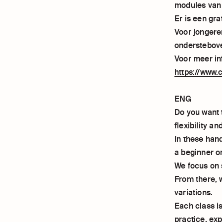
modules van 5
Er is een gra
Voor jongere
onderstebove
Voor meer in
https://www.c
ENG
Do you want 
flexibility a
In these hand
a beginner o
We focus on s
From there, w
variations.
Each class is
practice, ex