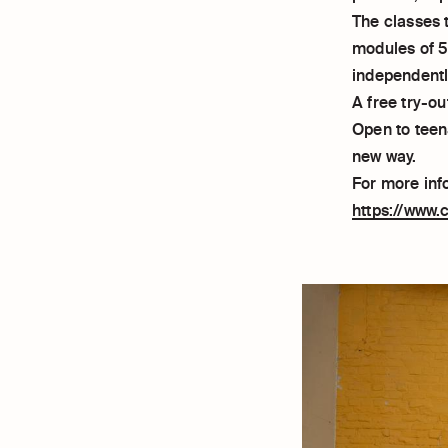
The classes 
modules of 5 
independentl
A free try-ou
Open to teen
new way.
For more inf
https://www.c