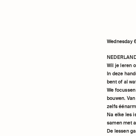
Wednesday 6
NEDERLAN
Wil je leren
In deze hand
bent of al wa
We focussen 
bouwen. Van 
zelfs éénarmi
Na elke les i
samen met an
De lessen ga