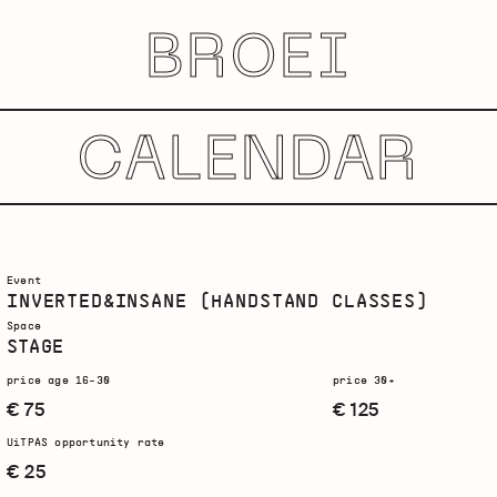
BROEI
CALENDAR
Event
INVERTED&INSANE (HANDSTAND CLASSES)
Space
STAGE
price age 16-30
price 30+
€ 75
€ 125
UiTPAS opportunity rate
€ 25