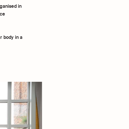
ganised in
ice
r body in a