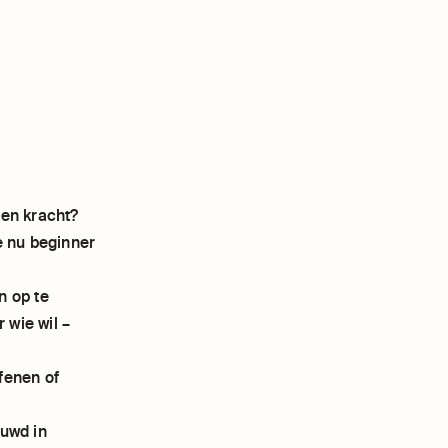
 en kracht?
e nu beginner
n op te
 wie wil –
efenen of
ouwd in