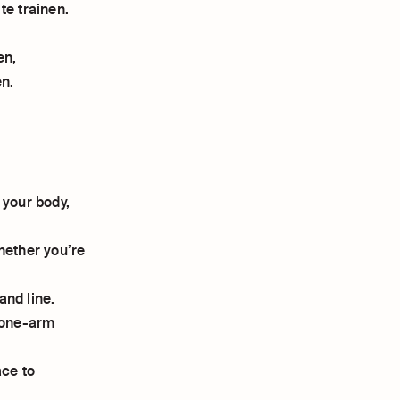
te trainen.
en,
n.
 your body,
hether you’re
and line.
n one-arm
ace to