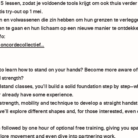
 lessen, zodat je voldoende tools krijgt om ook thuis verder 
tis try-out op 1 mei.
n en volwassenen die zin hebben om hun grenzen te verlegg
n te gaan en hun lichaam op een nieuwe manier te ontdekke
fo:
oncordecollectief...
to learn how to stand on your hands? Become more aware of
nd strength?
stand classes, you’ll build a solid foundation step by step—w
r already have some experience.
trength, mobility and technique to develop a straight handst
e’ll explore different shapes and, for those interested, eve
 followed by one hour of optional free training, giving you sp
plore movement and even dive into partnering work.