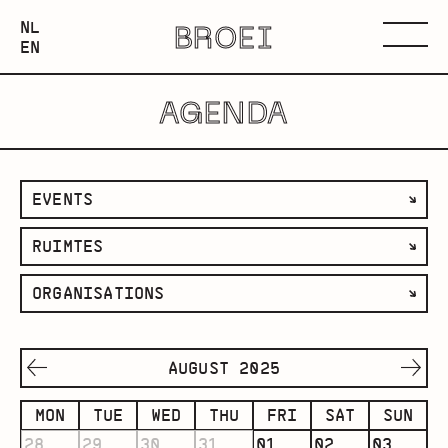
NEDERLANDS
NL
BROEI
ENGLISH
Menu
EN
AGENDA
filter
EVENTS
by
filter
RUIMTES
category
by
filter
ORGANISATIONS
space
by
organisation
AUGUST 2025
MON
TUE
WED
THU
FRI
SAT
SUN
28
29
30
31
01
02
03