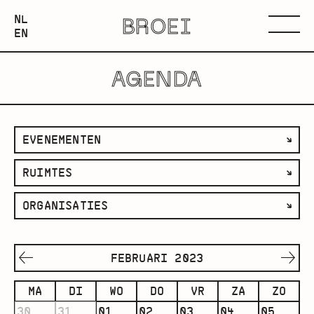
NEDERLANDS
NL
BROEI
ENGLISH
Menu
EN
AGENDA
filter
EVENEMENTEN
op
filter
RUIMTES
categorie
op
filter
ORGANISATIES
ruimte
op
organisatie
FEBRUARI 2023
MA
DI
WO
DO
VR
ZA
ZO
30
31
01
02
03
04
05