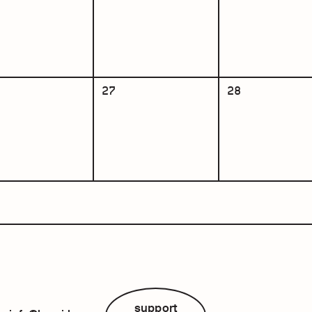
27
28
support