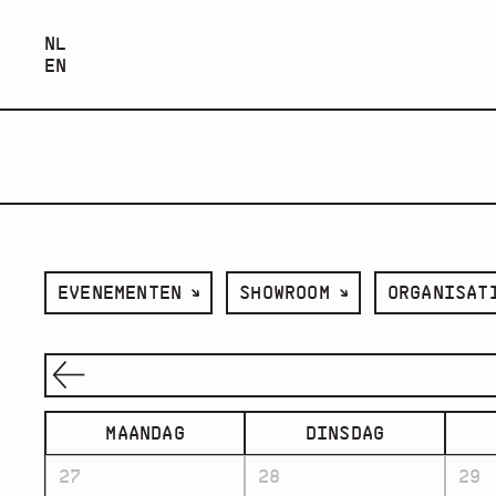
NEDERLANDS
NL
ENGLISH
EN
filter
filter
filter
EVENEMENTEN
SHOWROOM
ORGANISAT
op
op
op
categorie
ruimte
organisatie
MAANDAG
DINSDAG
27
28
29