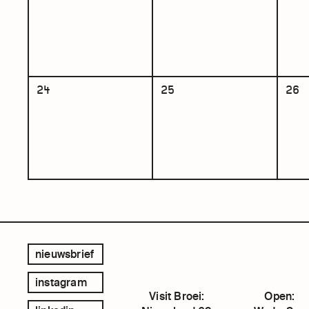
24
25
26
nieuwsbrief
instagram
Visit Broei:
Open: