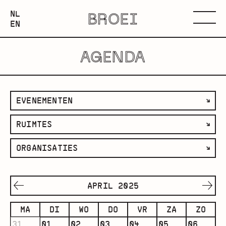
NEDERLANDS
NL
BROEI
ENGLISH
Menu
EN
AGENDA
filter
EVENEMENTEN
op
filter
RUIMTES
categorie
op
filter
ORGANISATIES
ruimte
op
organisatie
APRIL 2025
MA
DI
WO
DO
VR
ZA
ZO
31
01
02
03
04
05
06