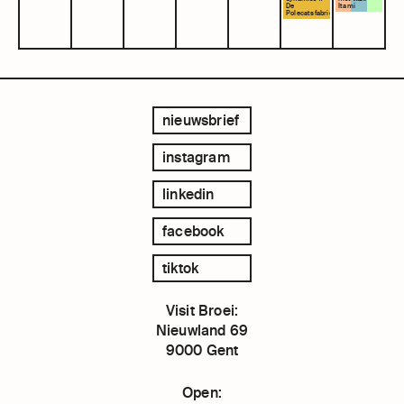
De
Itami
Polecatsfabriek
Communit
Community
Kitchen
Kitchen
Bunker
Showroom
Living
10:30 -
11:45
18:00 -
22:00
nieuwsbrief
meer
info
meer
instagram
info
linkedin
facebook
tiktok
Visit Broei:
Nieuwland 69
9000 Gent
Open: