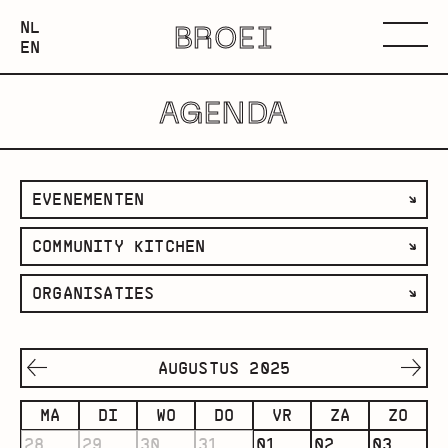
NEDERLANDS
NL
BROEI
ENGLISH
Menu
EN
AGENDA
filter
EVENEMENTEN
op
filter
COMMUNITY KITCHEN
categorie
op
filter
ORGANISATIES
ruimte
op
organisatie
AUGUSTUS 2025
MA
DI
WO
DO
VR
ZA
ZO
28
29
30
31
01
02
03