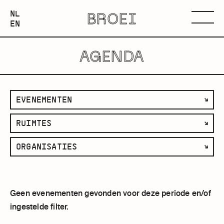
NEDERLANDS
NL
BROEI
ENGLISH
Menu
EN
AGENDA
filter
EVENEMENTEN
op
filter
RUIMTES
categorie
op
filter
ORGANISATIES
ruimte
op
organisatie
Geen evenementen gevonden voor deze periode en/of
ingestelde filter.