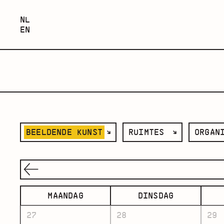
NEDERLANDS
NL
ENGLISH
EN
filter
filter
filter
BEELDENDE KUNST
RUIMTES
ORGAN
op
op
op
categorie
ruimte
organisat
MAANDAG
DINSDAG
27
28
29