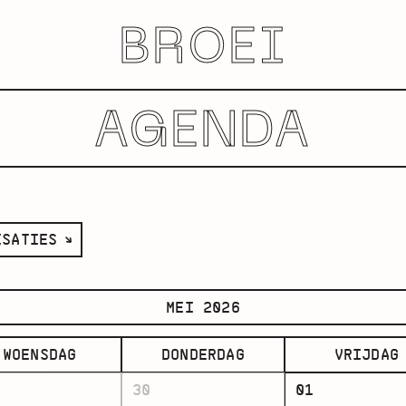
BROEI
AGENDA
ISATIES
ie
MEI 2026
WOENSDAG
DONDERDAG
VRIJDAG
30
01