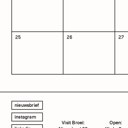
25
26
27
nieuwsbrief
instagram
Visit Broei:
Open: