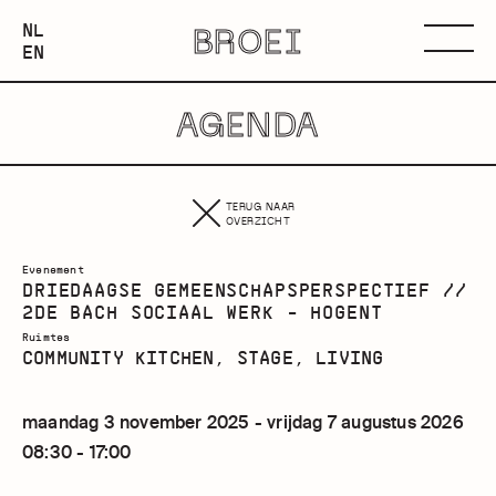
NEDERLANDS
NL
BROEI
ENGLISH
Menu
EN
AGENDA
TERUG NAAR
OVERZICHT
Evenement
DRIEDAAGSE GEMEENSCHAPSPERSPECTIEF //
2DE BACH SOCIAAL WERK - HOGENT
Ruimtes
COMMUNITY KITCHEN, STAGE, LIVING
maandag 3 november 2025 - vrijdag 7 augustus 2026
08:30 - 17:00