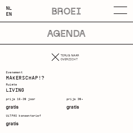
NEDERLANDS
NL
BROEI
ENGLISH
Menu
EN
AGENDA
TERUG NAAR
OVERZICHT
Evenement
MAKERSCHAP!?
Ruimte
LIVING
prijs 16-30 jaar
prijs 30+
gratis
gratis
UiTPAS kansentarief
gratis