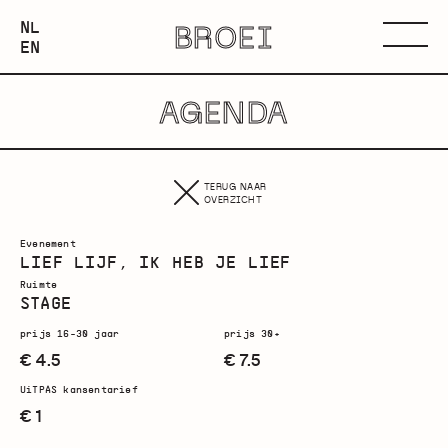
NEDERLANDS
NL
BROEI
ENGLISH
Menu
EN
AGENDA
TERUG NAAR
OVERZICHT
Evenement
LIEF LIJF, IK HEB JE LIEF
Ruimte
STAGE
prijs 16-30 jaar
prijs 30+
€ 4.5
€ 7.5
UiTPAS kansentarief
€ 1