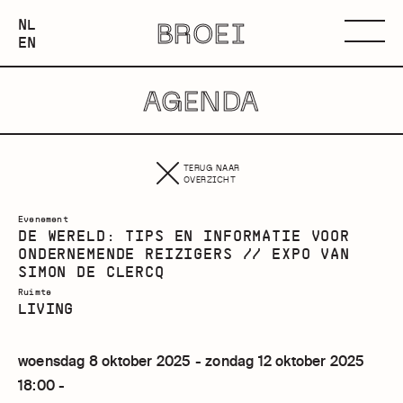
NEDERLANDS
NL
BROEI
ENGLISH
Menu
EN
AGENDA
TERUG NAAR
OVERZICHT
Evenement
DE WERELD: TIPS EN INFORMATIE VOOR
ONDERNEMENDE REIZIGERS // EXPO VAN
SIMON DE CLERCQ
Ruimte
LIVING
woensdag 8 oktober 2025 - zondag 12 oktober 2025
18:00 -