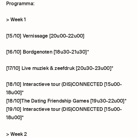
Programma:
> Week 1
[15/10] Vernissage [20u00-22u00]
[16/10] Bordgenoten [18u30-21u30]*
[17/10] Live muziek & zeefdruk [20u30-23u00]*
[18/10] Interactieve tour (DIS)CONNECTED [15u00-
18u00]*
[18/10]The Dating Friendship Games [19u30-22u00]*
[19/10] Interactieve tour (DIS)CONNECTED [15u00-
18u00]*
> Week 2