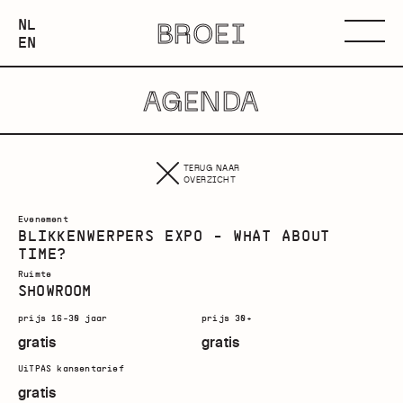
NEDERLANDS
NL
BROEI
ENGLISH
Menu
EN
AGENDA
TERUG NAAR
OVERZICHT
Evenement
BLIKKENWERPERS EXPO - WHAT ABOUT
TIME?
Ruimte
SHOWROOM
prijs 16-30 jaar
prijs 30+
gratis
gratis
UiTPAS kansentarief
gratis