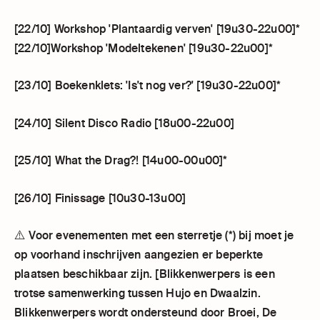
[22/10] Workshop 'Plantaardig verven' [19u30-22u00]*
[22/10]Workshop 'Modeltekenen' [19u30-22u00]*
[23/10] Boekenklets: 'Is't nog ver?' [19u30-22u00]*
[24/10] Silent Disco Radio [18u00-22u00]
[25/10] What the Drag?! [14u00-00u00]*
[26/10] Finissage [10u30-13u00]
⚠️ Voor evenementen met een sterretje (*) bij moet je
op voorhand inschrijven aangezien er beperkte
plaatsen beschikbaar zijn. [Blikkenwerpers is een
trotse samenwerking tussen Hujo en Dwaalzin.
Blikkenwerpers wordt ondersteund door Broei, De