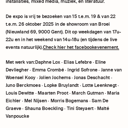
installaties, mixed media, muziek, en literatuur.
De expo is vrij te bezoeken van 15 t.e.m. 19 & van 22
t.e.m. 26 oktober 2025 in de showroom van Broei
(Nieuwland 69, 9000 Gent). Dit op weekdagen van 17u-
22u en in het weekend van 14u-18u (en tijdens de live
events natuurlijk).
Check hier het facebookevenement.
Met werk van:Daphne Lox · Elias Lefebre · Eline
Devliegher · Emma Crombé · Ingrid Sofrone · Janne van
Woensel Kooy · Jolien Jochems · Jonas Deschacht ·
Juno Berckmoes · Lopke Bruylandt · Lotte Leenknegt ·
Louis Dewitte · Maarten Proot · March Gutman · Maria
Eichler · Mel Nijsen · Morris Bogemans · Sam De
Graeve · Shauna Boeckling · Tini Steyaert · Maïté
Vanpoucke