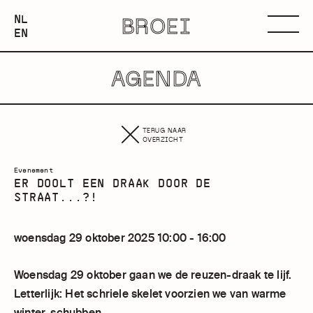
NEDERLANDS
NL
BROEI
ENGLISH
Menu
EN
AGENDA
TERUG NAAR
OVERZICHT
Evenement
ER DOOLT EEN DRAAK DOOR DE
STRAAT...?!
woensdag 29 oktober 2025 10:00 - 16:00
Woensdag 29 oktober gaan we de reuzen-draak te lijf.
Letterlijk: Het schriele skelet voorzien we van warme
winter-schubben.