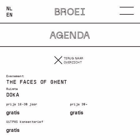
NEDERLANDS
NL
BROEI
ENGLISH
Menu
EN
AGENDA
TERUG NAAR
OVERZICHT
Evenement
THE FACES OF GHENT
Ruimte
DOKA
prijs 16-30 jaar
prijs 30+
gratis
gratis
UiTPAS kansentarief
gratis