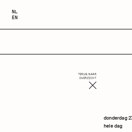
NEDERLANDS
NL
ENGLISH
EN
TERUG NAAR
OVERZICHT
donderdag 2
hele dag