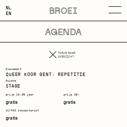
NEDERLANDS
NL
BROEI
ENGLISH
Menu
EN
AGENDA
TERUG NAAR
OVERZICHT
Evenement
QUEER KOOR GENT: REPETITIE
Ruimte
STAGE
prijs 16-30 jaar
prijs 30+
gratis
gratis
UiTPAS kansentarief
gratis