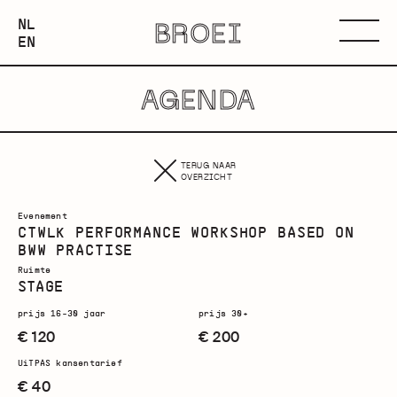
NEDERLANDS
NL
BROEI
ENGLISH
Menu
EN
AGENDA
TERUG NAAR
OVERZICHT
Evenement
CTWLK PERFORMANCE WORKSHOP BASED ON
BWW PRACTISE
Ruimte
STAGE
prijs 16-30 jaar
prijs 30+
€ 120
€ 200
UiTPAS kansentarief
€ 40