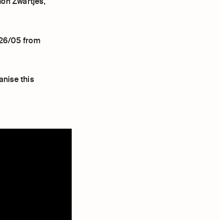
non Zwartjes,
-26/05 from
anise this