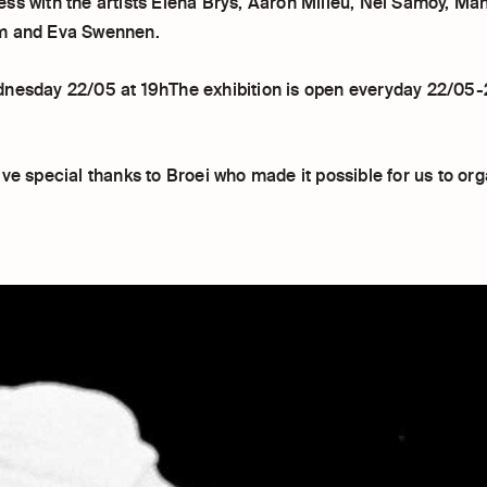
ss with the artists Elena Brys, Aaron Milieu, Nel Samoy, Ma
m and Eva Swennen.
nesday 22/05 at 19hThe exhibition is open everyday 22/05
ve special thanks to Broei who made it possible for us to org