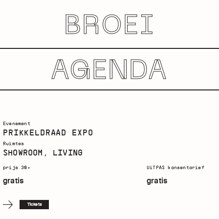
BROEI
AGENDA
Evenement
PRIKKELDRAAD EXPO
Ruimtes
SHOWROOM, LIVING
prijs 30+
UiTPAS kansentarief
gratis
gratis
Tickets