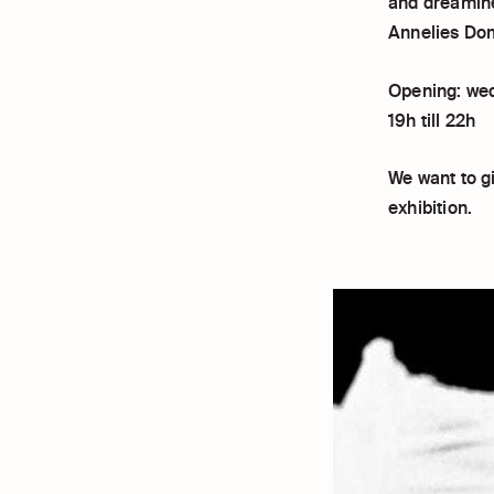
and dreamine
Annelies Do
Opening: wed
19h till 22h
We want to gi
exhibition.