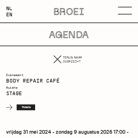
NEDERLANDS
NL
BROEI
ENGLISH
Menu
EN
AGENDA
TERUG NAAR
OVERZICHT
Evenement
BODY REPAIR CAFÉ
Ruimte
STAGE
Tickets
vrijdag 31 mei 2024 - zondag 9 augustus 2026 17:00 -