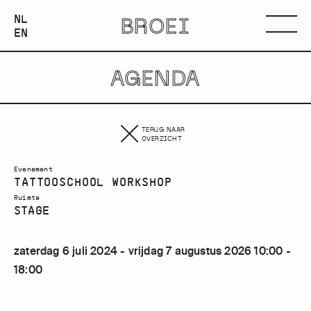
NEDERLANDS
NL
BROEI
ENGLISH
Menu
EN
AGENDA
TERUG NAAR
OVERZICHT
Evenement
TATTOOSCHOOL WORKSHOP
Ruimte
STAGE
zaterdag 6 juli 2024 - vrijdag 7 augustus 2026 10:00 -
18:00