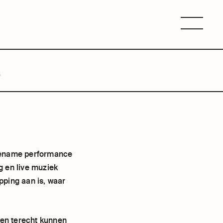
Menu
S
ngename performance
g en live muziek
pping aan is, waar
sen terecht kunnen