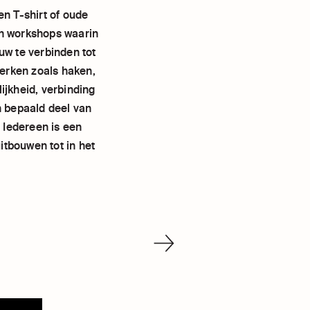
en T-shirt of oude
an workshops waarin
uw te verbinden tot
erken zoals haken,
ijkheid, verbinding
n bepaald deel van
. Iedereen is een
itbouwen tot in het
VOLGENDE
ORGANISATIE