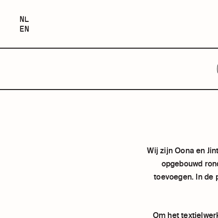
NEDERLANDS
NL
ENGLISH
EN
JINTE
Wij zijn Oona en J
opgebouwd rond 
toevoegen. In de 
Om het textielwer