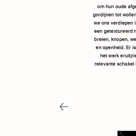
om hun oude afged
gordijnen tot woll
we ons verdiepen i
een getextureerd 
breien, knopen, we
en openheid. Er i
het werk eruitzi
relevante schakel 
VORIGE
ORGANISATIE