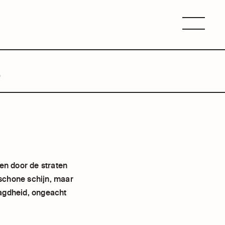
Menu
S
ren door de straten
n schone schijn, maar
aagdheid, ongeacht