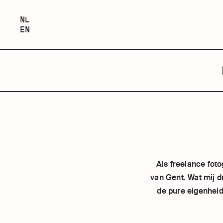
NEDERLANDS
NL
ENGLISH
EN
DE
GEZICHTEN
VAN
Als freelance foto
van Gent. Wat mij dr
de pure eigenheid
GENT