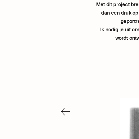
-
Met dit project br
dan een druk op 
geportr
-
Ik nodig je uit 
wordt ontw
DITTE
DEHOLLANDER
VORIGE
ORGANISATIE