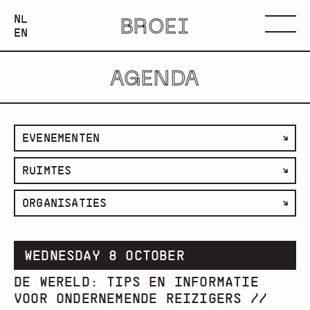
NEDERLANDS
NL
BROEI
ENGLISH
Menu
EN
AGENDA
filter
EVENEMENTEN
op
filter
RUIMTES
categorie
op
filter
ORGANISATIES
ruimte
op
organisatie
WEDNESDAY 8 OCTOBER
DE WERELD: TIPS EN INFORMATIE
VOOR ONDERNEMENDE REIZIGERS //